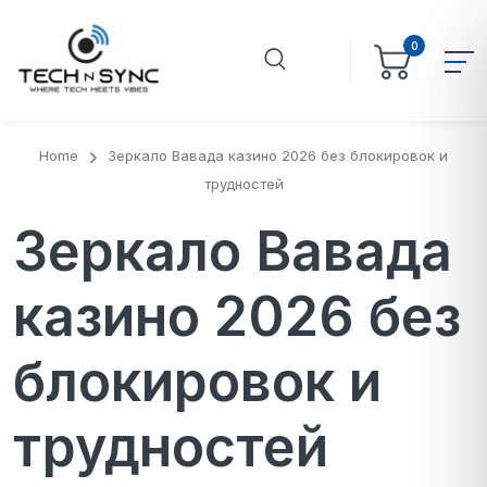
0
Home
Зеркало Вавада казино 2026 без блокировок и
трудностей
Зеркало Вавада
казино 2026 без
блокировок и
трудностей