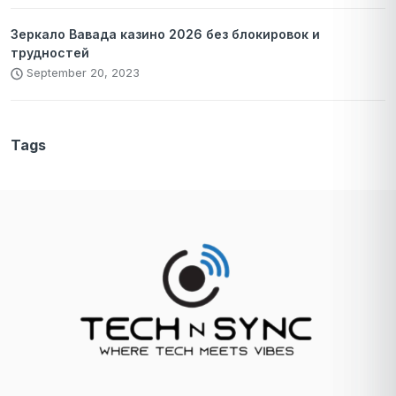
Зеркало Вавада казино 2026 без блокировок и
трудностей
September 20, 2023
Tags