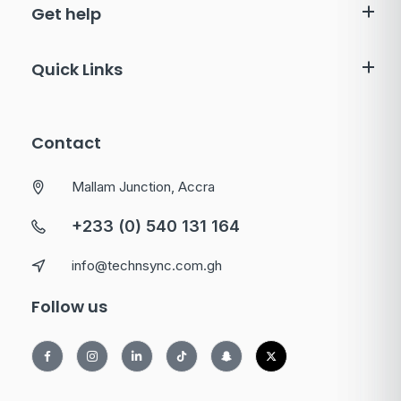
Get help
Quick Links
Contact
Mallam Junction, Accra
+233 (0) 540 131 164
info@technsync.com.gh
Follow us