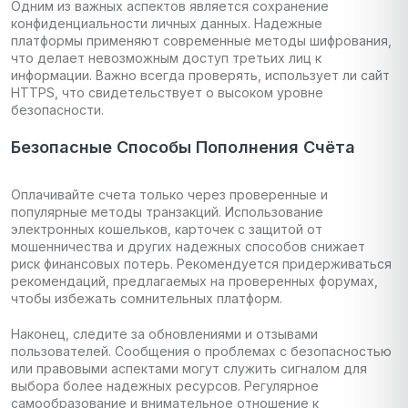
Одним из важных аспектов является сохранение
конфиденциальности личных данных. Надежные
платформы применяют современные методы шифрования,
что делает невозможным доступ третьих лиц к
информации. Важно всегда проверять, использует ли сайт
HTTPS, что свидетельствует о высоком уровне
безопасности.
Безопасные Способы Пополнения Счёта
Оплачивайте счета только через проверенные и
популярные методы транзакций. Использование
электронных кошельков, карточек с защитой от
мошенничества и других надежных способов снижает
риск финансовых потерь. Рекомендуется придерживаться
рекомендаций, предлагаемых на проверенных форумах,
чтобы избежать сомнительных платформ.
Наконец, следите за обновлениями и отзывами
пользователей. Сообщения о проблемах с безопасностью
или правовыми аспектами могут служить сигналом для
выбора более надежных ресурсов. Регулярное
самообразование и внимательное отношение к