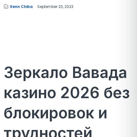
Kenn Chiba
September 20, 2023
Зеркало Вавада
казино 2026 без
блокировок и
трудностей